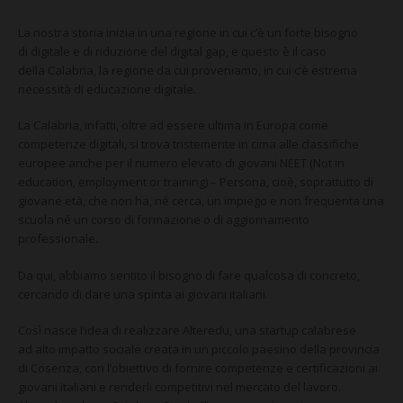
CONTATTI
La nostra storia inizia in una regione in cui c’è un forte bisogno
di
digitale
e di riduzione del digital gap, e questo è il caso
della
Calabria
, la regione da cui proveniamo, in cui c’è estrema
necessità di
educazione digitale
.
La Calabria, infatti, oltre ad essere
ultima in Europa
come
competenze digitali, si trova tristemente in cima alle classifiche
europee anche per il numero elevato di
giovani NEET
(Not in
education, employment or training) – Persona, cioè, soprattutto di
giovane età, che non ha, né cerca, un impiego e non frequenta una
scuola né un corso di formazione o di aggiornamento
professionale.
Da qui, abbiamo sentito il bisogno di
fare qualcosa di concreto
,
cercando di dare una spinta ai
giovani italiani
.
Così nasce l’idea di realizzare
Alteredu
, una startup calabrese
ad
alto impatto sociale
creata in un piccolo paesino della provincia
di Cosenza, con l’obiettivo di
fornire competenze e certificazioni ai
giovani italiani
e renderli competitivi nel mercato del lavoro.