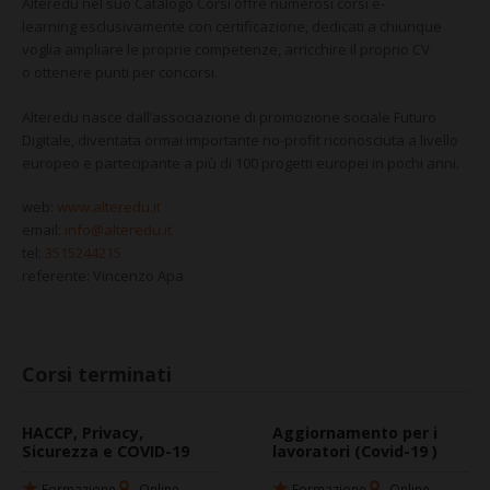
Alteredu nel suo Catalogo Corsi offre
numerosi corsi e-
learning
esclusivamente con
certificazione
, dedicati a chiunque
voglia
ampliare
le proprie competenze,
arricchire
il proprio CV
o
ottenere punti
per concorsi.
Alteredu nasce dall’associazione di promozione sociale
Futuro
Digitale
, diventata ormai importante
no-profit riconosciuta a livello
europeo
e partecipante a più di 100 progetti europei in pochi anni
.
web:
www.alteredu.it
email:
info@alteredu.it
tel:
3515244215
referente: Vincenzo Apa
Corsi terminati
HACCP, Privacy,
Aggiornamento per i
Sicurezza e COVID-19
lavoratori (Covid-19 )
Formazione
Online
Formazione
Online