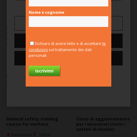
tua.
Formazione
Online
Formazione
Online
obbligatoria
obbligatoria
Nome e cognome
Gestisci preferenze
Formazione lavoratori
Lavoratori rischio
rischio specifico
specifico (microclima)
(movimentazione
Nega tutti
manuale dei carichi)
Formazione
Online
Dichiaro di avere letto e di accettare
le
obbligatoria
condizioni
sul trattamento dei dati
Formazione
Online
personali
Consenti tutti i cookie
obbligatoria
Lavoratori rischio
Corso di formazione per
Per saperne di più
specifico - Addetto al
dirigenti
videoterminale
Formazione
Online
obbligatoria
Formazione
Online
obbligatoria
General safety training
Corso di aggiornamento
course for workers
per i lavoratori (tutti i
settori di rischio)
Formazione
Online