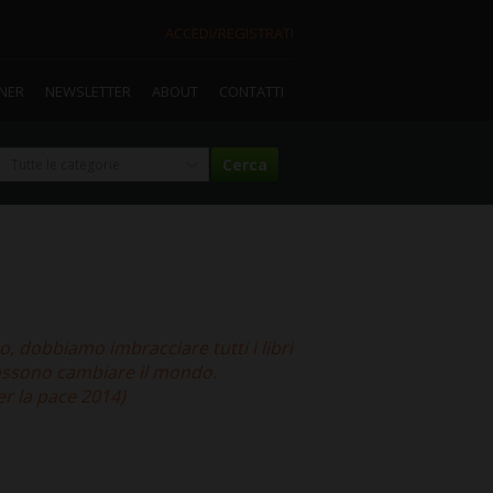
ACCEDI/REGISTRATI
TNER
NEWSLETTER
ABOUT
CONTATTI
o, dobbiamo imbracciare tutti i libri
possono cambiare il mondo.
er la pace 2014)