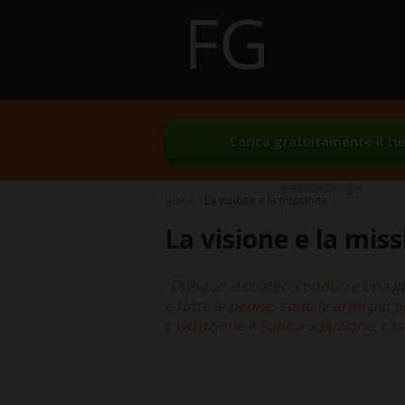
Carica gratuitamente il tu
corso/stage
Home
La visione e la missione
La visione e la mis
"Dunque lasciateci condurre una glor
e tutte le penne, sono le armi più
L'istruzione è l'unica soluzione. L'