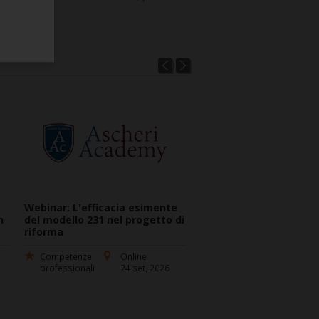
Webinar: L'efficacia esimente
Le garanzie. Quarta Le
n
del modello 231 nel progetto di
25 Settembre 2026, ore 
riforma
19,00.
Competenze
Online
Competenze
Onlin
professionali
24 set, 2026
professionali
25 se