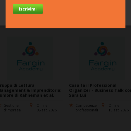
ruppo di Lettura
Cosa fa il Professional
anagement & Imprenditoria:
Organizer - Business Talk co
umore di Kahneman et al.
Sara Lui
Gestione
Online
Competenze
Online
d'impresa
08 set, 2026
professionali
15 set, 2026