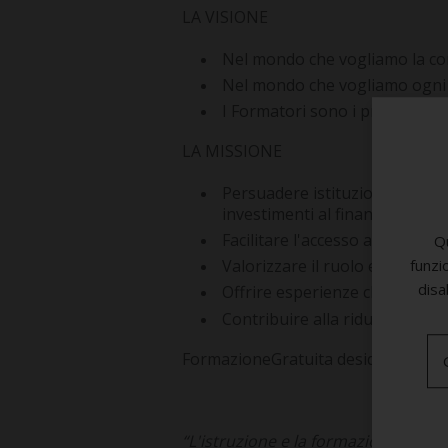
LA VISIONE
Nel mondo che vogliamo la con
Nel mondo che vogliamo ogni in
I Formatori sono i principali 
LA MISSIONE
Persuadere istituzioni, enti, 
investimenti al finanziamento
Facilitare l'accesso alla conos
Qu
Valorizzare il ruolo e la respo
funzi
disa
Offrire esperienze che consent
Contribuire alla riduzione del 
FormazioneGratuita desidera contr
“L'istruzione e la formazione sono 