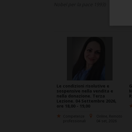
Nobel per la pace 1993)
Vedi tutti i corsi
pubblicati...
Le condizioni risolutive e
G
sospensive nella vendita e
M
nella donazione. Terza
R
Lezione. 04 Settembre 2026,
ore 18,00 - 19,00
Competenze
Online, Remoto
professionali
04 set, 2026