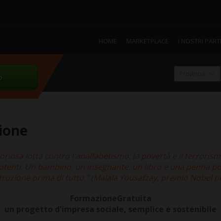
HOME
MARKETPLACE
I NOSTRI PAR
o
sione
iosa lotta contro l'analfabetismo, la povertà e il terrorism
 potenti. Un bambino, un insegnante, un libro e una penna 
istruzione prima di tutto." (Malala Yousafzay, premio Nobel p
FormazioneGratuita
un progetto d'impresa sociale, semplice e sostenibile