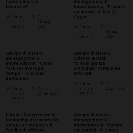
nostri obiettivi
Management &
lavorativi?
Imprenditoria, "Prodotti
da amare" di Marty
Cagan
Corpo,
Online
anima e
16 mag,
cervello
2024
Corpo,
Online
anima e
26 mar,
cervello
2024
Gruppo di lettura
Gruppo di lettura
Management &
Scienza & Dati,
Imprenditoria, "Come
"L'intelligenza
fare per avere più
artificiale" di Melanie
tempo?" di Oliver
Mitchell
Burkeman
Corpo,
Online
anima e
23 gen, 2024
Corpo,
Online
cervello
anima e
27 feb, 2024
cervello
Forum - Far crescere la
Gruppo di lettura
leadership attraverso la
Management &
delega strategica e il
Imprenditoria, "Partire
feedback efficace
dal perché" di Simon