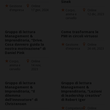
Sinek
Gestione
Online
d'impresa
17 gen, 2024
Corpo,
Online
anima e
12 dic, 2023
cervello
Gruppo di lettura
Come trasformare le
Management &
PMI in circoli virtuosi
Imprenditoria, "Drive.
Cosa davvero guida la
Gestione
Online
nostra motivazione" di
d'impresa
24 ott, 2023
Daniel Pink
Corpo,
Online
anima e
14 nov,
cervello
2023
Gruppo di lettura
Gruppo di lettura
Management &
Management &
Imprenditoria, "Il
Imprenditoria, "Lezioni
dilemma
di leadership creativa"
dell'innovatore" di
di Robert Iger
Christensen
Competenze
Online