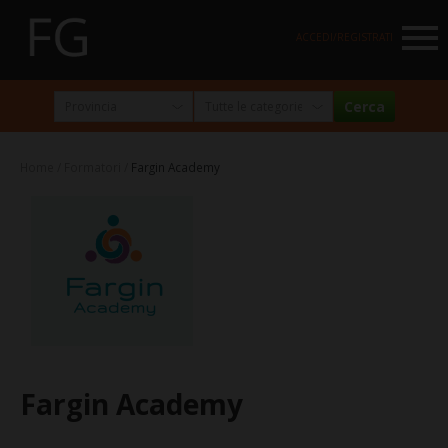
NAVIGATION
ACCEDI/REGISTRATI
HOME
MARKETPLACE
Home
Formatori
Fargin Academy
I NOSTRI PARTNER
NEWSLETTER
ABOUT
FormazioneGratuita
La visione e la missione
Perché e per chi?
Fargin Academy
Chi siamo