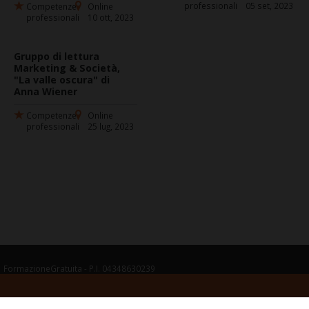
professionali
05 set, 2023
Competenze
Online
professionali
10 ott, 2023
Gruppo di lettura
Marketing & Società,
"La valle oscura" di
Anna Wiener
Competenze
Online
professionali
25 lug, 2023
FormazioneGratuita - P.I. 04348630239
Termini legali del servizio
Guida per le opinioni degli Utenti
Politica della