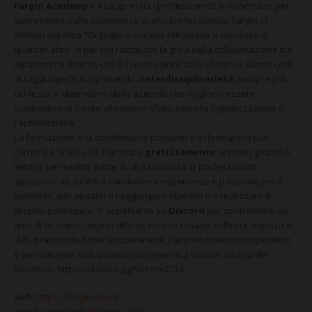
CONTATTI
Fargin Academy
è il luogo in cui i professionisti si incontrano per
apprendere dalle esperienze di altri professionisti. Fargin in
Yiddish significa "Orgoglio e sincera felicità per il successo di
qualcun altro" e per noi racchiude la gioia della collaborazione tra
dipartimenti diversi, che è il nostro principale obiettivo. Siamo certi
di raggiungerlo supportando l'
interdisciplinarietà
, sempre più
richiesta ai dipendenti delle aziende che vogliono essere
competitive di fronte alle nuove sfide, come la digitalizzazione e
l'automazione.
La formazione e la condivisione possono trasformare la tua
carriera e la tua vita. Partecipa
gratuitamente
ai nostri gruppi di
lettura, per sentirti parte di una comunità di professionisti
appassionati, pronti a condividere esperienze e passione per il
business, per aiutarsi a raggiungere obiettivi e a realizzare il
proprio potenziale. Ti aspettiamo su
Discord
per confrontarci su
temi di business, imprenditoria, risorse umane, editoria, scienza e
dati, praticando l’interdisciplinarietà, l’apprendimento cooperativo
e permanente, sviluppando assieme una visione olistica del
business. https://discord.gg/5xeYsvZCuE
web:
https://fargin.space
email:
community@fargin.space