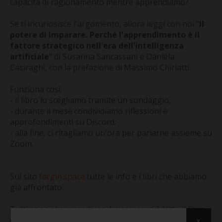
CONTATTI
capacità di ragionamento mentre apprendiamo?
Se ti incuriosisce l'argomento, allora leggi con noi "
Il
potere di imparare. Perché l'apprendimento è il
fattore strategico nell'era dell'intelligenza
artificiale
" di Susanna Sancassani e Daniela
Casiraghi, con la prefazione di Massimo Chiriatti.
Funziona così:
- il libro lo scegliamo tramite un sondaggio;
- durante il mese condividiamo riflessioni e
approfondimenti su Discord;
- alla fine, ci ritagliamo un'ora per parlarne assieme su
Zoom.
Sul sito
fargin.space
tutte le info e i libri che abbiamo
già affrontato.
Tutti sono i benvenuti, anche se non si è letto il libro
che darà lo spunto per il libero confronto.
x