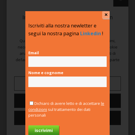
✕
Informazioni sui cookie presenti in
questo sito
Iscriviti alla nostra newletter e
segui la nostra pagina
Linkedin
!
Questo sito utilizza cookie tecnici e statistici anonimi,
necessari al suo funzionamento. Utilizza anche cookie
Email
analitici e cookie di marketing, che sono disabilitati di
default e vengono attivati solo previo consenso da parte
tua.
Sezione
: Competenze professionali
Nome e cognome
Gestisci preferenze
Dove
Online
Nega tutti
Data inizio
: 19 mag, 2026
Dichiaro di avere letto e di accettare
le
condizioni
sul trattamento dei dati
personali
Data fine
: 19 mag, 2026
Consenti tutti i cookie
Retribuzione/indennità (solo per stage), durata e