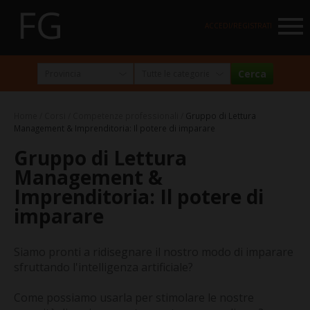
NAVIGATION
ACCEDI/REGISTRATI
HOME
MARKETPLACE
Home
Corsi
Competenze professionali
Gruppo di Lettura
I NOSTRI PARTNER
Management & Imprenditoria: Il potere di imparare
Gruppo di Lettura
NEWSLETTER
Management &
ABOUT
Imprenditoria: Il potere di
imparare
FormazioneGratuita
La visione e la missione
Siamo pronti a ridisegnare il nostro modo di imparare
Perché e per chi?
sfruttando l'intelligenza artificiale?
Chi siamo
Come possiamo usarla per stimolare le nostre