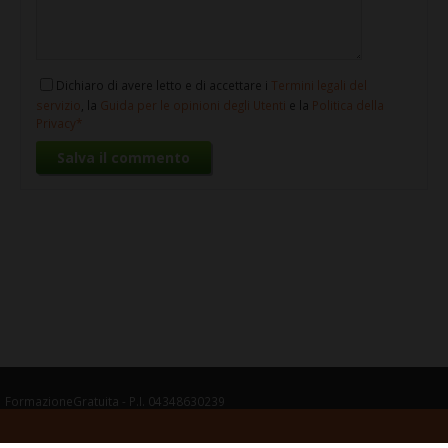
Dichiaro di avere letto e di accettare i
Termini legali del
servizio
, la
Guida per le opinioni degli Utenti
e la
Politica della
Privacy
FormazioneGratuita - P.I. 04348630239