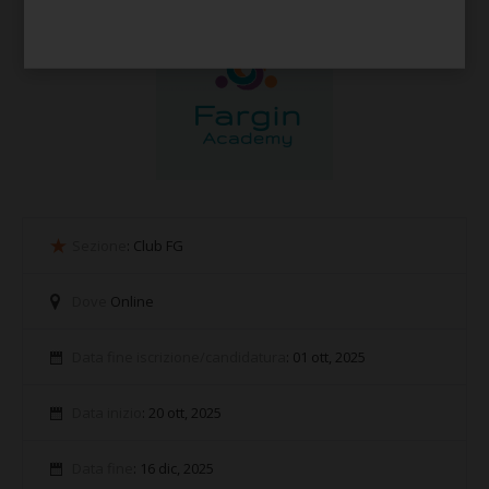
Sezione
: Club FG
Dove
Online
Data fine iscrizione/candidatura
: 01 ott, 2025
Data inizio
: 20 ott, 2025
Data fine
: 16 dic, 2025