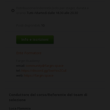
Retribuzione/indennità (solo per stage), durata e
orario
: Tutti i Martedì dalle 18.30 alle 20.30
Posti disponibili
: 10
Info e iscrizioni
Ente Formatore
Fargin Academy
email:
community@fargin.space
tel:
https://discord.gg/5xeYsvZCuE
web:
https://fargin.space
Conduttore del corso/Referente del team di
selezione
Luca Flammia