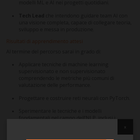
modelli ML e AI nei progetti quotidiani.
Tech Lead
che intendono guidare team AI con
una visione completa, capace di collegare teoria,
sviluppo e messa in produzione.
Risultati di apprendimento attesi
Al termine del percorso sarai in grado di:
Applicare tecniche di machine learning
supervisionato e non supervisionato
comprendendo le metriche più comuni di
valutazione delle performance.
Progettare e costruire reti neurali con PyTorch.
Sperimentare le tecniche e i modelli
fondamentali nel campo dell’NLP, inclusi i
Transformer e gli LLM (es. BERT, GPT).
x
Sfruttare le strategie consolidate per