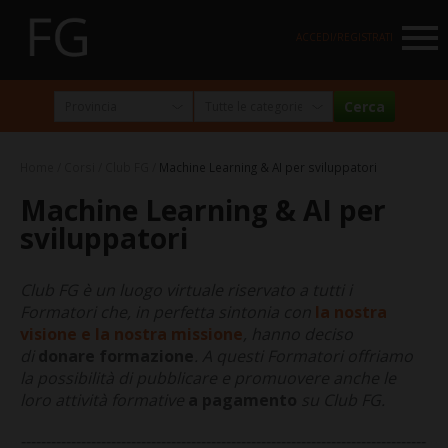
NAVIGATION
ACCEDI/REGISTRATI
HOME
MARKETPLACE
Home
Corsi
Club FG
Machine Learning & AI per sviluppatori
I NOSTRI PARTNER
Machine Learning & AI per
NEWSLETTER
sviluppatori
ABOUT
Club FG è un luogo virtuale riservato a tutti i
FormazioneGratuita
Formatori che, in perfetta sintonia con
la nostra
visione e la nostra missione
, hanno deciso
La visione e la missione
di
donare formazione
.
A questi Formatori offriamo
la possibilità di pubblicare e promuovere anche le
Perché e per chi?
loro attività formative
a pagamento
su Club FG.
Chi siamo
---------------------------------------------------------------------------------