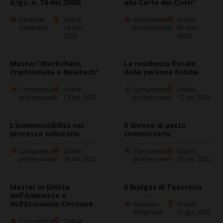
d.lgs. n. 74 del 2000)
alla Corte dei Conti”
Gestione
Online
Competenze
Online
d'impresa
16 nov,
professionali
07 nov,
2022
2022
Master “Blockchain,
La residenza fiscale
Criptovalute e Newtech"
delle persone fisiche
Competenze
Online
Competenze
Online
professionali
13 ott, 2022
professionali
12 ott, 2022
L’inammissibilità nel
Il divieto di patto
processo tributario
commissorio
Competenze
Online
Competenze
Online
professionali
06 ott, 2022
professionali
30 set, 2022
Master in Diritto
Il Budget di Tesoreria
dell’Ambiente e
dell’Economia Circolare
Gestione
Online
d'impresa
21 giu, 2022
Competenze
Online