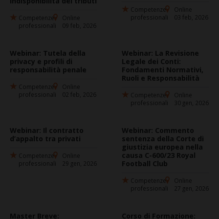
indisponibilità dei tributi
Competenze
Online
professionali
03 feb, 2026
Competenze
Online
professionali
09 feb, 2026
Webinar: Tutela della
Webinar: La Revisione
privacy e profili di
Legale dei Conti:
responsabilità penale
Fondamenti Normativi,
Ruoli e Responsabilità
Competenze
Online
professionali
02 feb, 2026
Competenze
Online
professionali
30 gen, 2026
Webinar: Il contratto
Webinar: Commento
d’appalto tra privati
sentenza della Corte di
giustizia europea nella
causa C-600/23 Royal
Competenze
Online
Football Club
professionali
29 gen, 2026
Competenze
Online
professionali
27 gen, 2026
Master Breve:
Corso di Formazione: