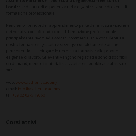
CONTATTI
Ascheri & Partners
e dello
Studio Legale Adam Nelson di
Londra
, e da anni di esperienza nella organizzazione di eventi di
formazione professionale.
Rendiamo i principi dell’apprendimento parte della nostra visione e
dei nostri valori, offrendo corsi di formazione professionale
principalmente rivolti ad avvocati, commercialisti e consulenti. La
nostra formazione gratuita e si svolge completamente online,
permettendo di coniugare le necessità formative alle proprie
esigenze di lavoro. Gli eventi vengono registrati e sono disponibili
on demand, mentre i materiali utilizzati sono pubblicati sul nostro
sito.
web:
www.ascheri.academy
email:
info@ascheri.academy
tel:
+39 02 0375 19360
Corsi attivi