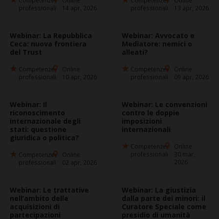
Competenze
Online
Competenze
Online
professionali
14 apr, 2026
professionali
13 apr, 2026
Webinar: La Repubblica
Webinar: Avvocato e
Ceca: nuova frontiera
Mediatore: nemici o
del Trust
alleati?
Competenze
Online
Competenze
Online
professionali
10 apr, 2026
professionali
09 apr, 2026
Webinar: Il
Webinar: Le convenzioni
riconoscimento
contro le doppie
internazionale degli
imposizioni
stati: questione
internazionali
giuridica o politica?
Competenze
Online
professionali
30 mar,
Competenze
Online
2026
professionali
02 apr, 2026
Webinar: Le trattative
Webinar: La giustizia
nell’ambito delle
dalla parte dei minori: il
acquisizioni di
Curatore Speciale come
partecipazioni
presidio di umanità