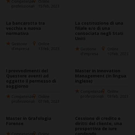
Competenze
Online
professionali
15 feb, 2023
La bancarotta tra
La costituzione di una
vecchia e nuova
filiale e/o di una
normativa
consociata negli Stati
Uniti
Gestione
Online
d'impresa
13 feb, 2023
Gestione
Online
d'impresa
10 feb, 2023
I provvedimenti del
Master in Innovation
Questore aventi ad
Management (in lingua
oggetto il permesso di
inglese)
soggiorno
Competenze
Online
professionali
03 feb, 2023
Competenze
Online
professionali
07 feb, 2023
Master in Grafologia
Cessione di credito e
Forense
diritti del cliente, una
prospettiva de iure
condendo
Competenze
Online