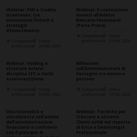
Webinar: PMI e Credito
Webinar: Il contenzioso
Istantaneo: tra
innanzi all’Arbitro
innovazione fintech e
Bancario Finanziario
strategie
(Parte Prima)
d’investimento
Competenze
Online
professionali
23 feb, 2026
Competenze
Online
professionali
24 feb, 2026
Webinar: Holding e
Riflessioni
strutture estere:
sull’Amministratore di
disciplina CFC e rischi
Sostegno tra norma e
esterovestizione
persona
Competenze
Online
Competenze
Online
professionali
16 feb, 2026
professionali
12 feb, 2026
Discrezionalità e
Webinar: Tecniche per
vincolatezza nell’azione
Crescere e attrarre
dell’amministrazione
Clienti solidi nel rispetto
finanziaria a confronto
di Etica e Deontologia
con il principio di
Professionale