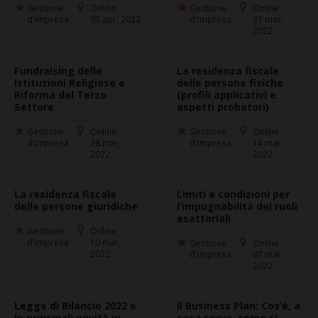
Gestione
Online
Gestione
Online
d'impresa
05 apr, 2022
d'impresa
31 mar,
2022
Fundraising delle
La residenza fiscale
Istituzioni Religiose e
delle persone fisiche
Riforma del Terzo
(profili applicativi e
Settore
aspetti probatori)
Gestione
Online
Gestione
Online
d'impresa
28 mar,
d'impresa
14 mar,
2022
2022
La residenza fiscale
Limiti e condizioni per
delle persone giuridiche
l’impugnabilità dei ruoli
esattoriali
Gestione
Online
d'impresa
10 mar,
Gestione
Online
2022
d'impresa
07 mar,
2022
Legge di Bilancio 2022 e
Il Business Plan: Cos’è, a
le principali novità in
cosa serve, come si