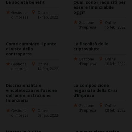
Le società benefit
Quali sono i requisiti per
essere finanziabile
oggi?
Gestione
Online
d'impresa
17 feb, 2022
Gestione
Online
d'impresa
15 feb, 2022
Come cambiare il punto
La fiscalità delle
di vista della
criptovalute
controparte
Gestione
Online
d'impresa
10 feb, 2022
Gestione
Online
d'impresa
14 feb, 2022
Discrezionalità e
La composizione
vincolatezza nell’azione
negoziata della Crisi
dell’amministrazione
d’Impresa
finanziaria
Gestione
Online
d'impresa
08 feb, 2022
Gestione
Online
d'impresa
09 feb, 2022
Master in Diritto
La nuova class action