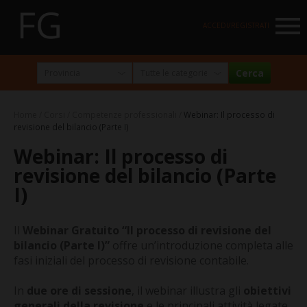
NAVIGATION
ACCEDI/REGISTRATI
HOME
MARKETPLACE
Home
Corsi
Competenze professionali
Webinar: Il processo di
I NOSTRI PARTNER
revisione del bilancio (Parte I)
Webinar: Il processo di
NEWSLETTER
revisione del bilancio (Parte
ABOUT
I)
FormazioneGratuita
Il
Webinar Gratuito “Il processo di revisione del
La visione e la missione
bilancio (Parte I)”
offre un’introduzione completa alle
fasi iniziali del processo di revisione contabile.
Perché e per chi?
Chi siamo
In
due ore di sessione
, il webinar illustra gli
obiettivi
generali della revisione
e le principali attività legate