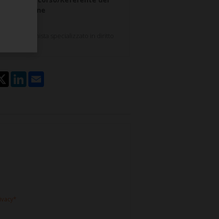
 di selezione
 Ghiselli
to cassazionista specializzato in diritto
e.
rivacy