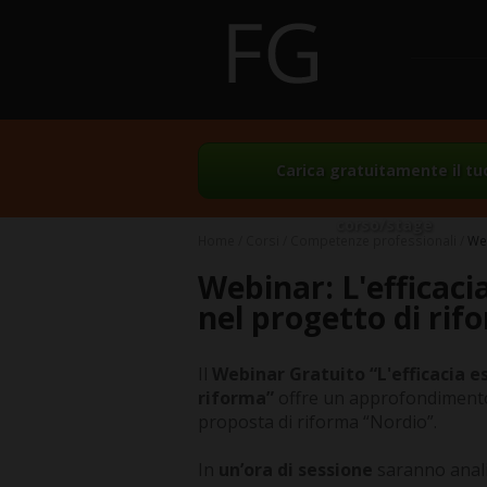
Carica gratuitamente il tu
corso/stage
Home
Corsi
Competenze professionali
Web
Webinar: L'efficaci
nel progetto di rif
Il
Webinar Gratuito “L'efficacia e
riforma”
offre un approfondimento s
proposta di riforma “Nordio”.
In
un’ora di sessione
saranno analizz