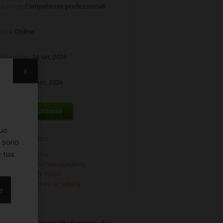
Sezione
: Competenze professionali
Dove
Online
ata inizio
: 24 set, 2026
x
ata fine
: 24 set, 2026
Info e iscrizioni
suo
Ente Formatore
e sono
 tua.
Ascheri Academy
email:
info@ascheri.academy
el:
+39 02 0375 19360
web:
www.ascheri.academy
e
uttore del corso/Referente del