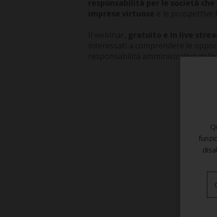
responsabilità per le società che
imprese virtuose
e le prospettive 
Il webinar,
gratuito e in live stre
interessati a comprendere le opport
responsabilità amministrativa delle 
Qu
funzi
disa