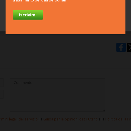
trattamento dei dati personali
Per saperne di più
team
Paolo
Avvoca
penal
rmini legali del servizio
, la
Guida per le opinioni degli Utenti
e la
Politica della P