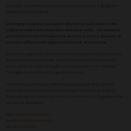
Una delle aule tradizionali è predisposta per lavori di gruppo e
sedute di brainstorming.
Un’ampia reception accoglie i discenti e tutti coloro che
vogliono avere informazioni relative ai corsi. Per rendere
più confortevole la frequenza ai corsi, il centro dispone di
un’area coffee break opportunamente attrezzata.
Il Centro è supportato da un servizio di Segreteria didattica svolto
da personale specializzato, il quale fornisce informazioni (via
email, telefono, chat), raccoglie candidature per corsi, effettua
l’accoglienza di inizio corso, gestisce le aule.
Tale servizio contempla inoltre la pubblicazione della scheda
informativa dei corsi su social (
Fan-Page
), su portali dedicati (
E-
magister
), sul sito aziendale (
www.ideeinsieme.it
) e la gestione del
servizio di
Newsletter
.
web:
www.ideeinsieme.it
email:
info@ideeinsieme.it
tel:
08119335800