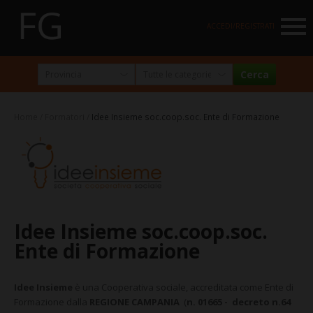
NAVIGATION
ACCEDI/REGISTRATI
HOME
MARKETPLACE
Home
Formatori
Idee Insieme soc.coop.soc. Ente di Formazione
I NOSTRI PARTNER
NEWSLETTER
ABOUT
FormazioneGratuita
Idee Insieme soc.coop.soc.
La visione e la missione
Ente di Formazione
Perché e per chi?
Idee Insieme
è una Cooperativa sociale, accreditata come Ente di
Chi siamo
Formazione dalla
REGIONE CAMPANIA
(
n. 01665 - decreto n.64