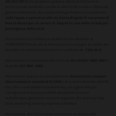
CONTATTI
del 29.3.2011)
che progetta e gestisce attività di formazione
professionale destinata a profili di vario livello rivolta a: diplomati,
giovani neolaureati, disoccupati di lunga durata e inoccupati con
sede legale e operativa alla via Santa Brigida 51 nei pressi di
Piazza Municipio al centro di Napoli in una delle strade più
prestigiose della città.
Idee Insieme è accreditata in qualità di ente attuatore al
FORMATEMP
(Fondo per la formazione e il sostegno al reddito dei
lavoratori in somministrazione) con il certificato
nr. 1342.20.21.
Idee insieme è in possesso del certificato
BS OHSAS 18001
:
2007
e
di quello
ISO 9001: 2008.
Idee insieme dispone di una piattaforma
denominata Campus
Idee Insieme in standard SCORM
e di un team dedicato alla FAD
che, oltre a manutenere la piattaforma, ad aggiornarla per
salvaguardarla da una possibile obsolescenza tecno-
metodologica, garantisce servizi di supporto all’e-learning: help
desk, mentoring, tutoring, segreteria didattica.
Idee Insieme, dal 2016 è centro autorizzato al rilascio delle