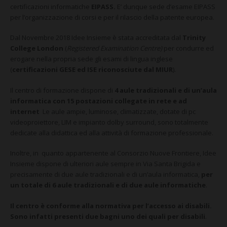
certificazioni informatiche
EIPASS.
E’ dunque
sede d’esame EIPASS
per l’organizzazione di corsi e per il rilascio della patente europea.
Dal Novembre 2018 Idee Insieme è stata accreditata dal
Trinity
College London
(
Registered Examination Centre)
per condurre ed
erogare nella propria sede gli esami di lingua inglese
(
certificazioni GESE ed ISE riconosciute dal MIUR
).
Il centro di formazione dispone di
4 aule tradizionali e di un’aula
informatica con 15 postazioni collegate in rete e ad
internet
Le aule ampie, luminose, climatizzate, dotate di pc
videoproiettore, LIM e impianto dolby surround, sono totalmente
dedicate alla didattica ed alla attività di formazione professionale.
Inoltre, in quanto appartenente al Consorzio Nuove Frontiere, Idee
Insieme dispone di ulteriori aule sempre in Via Santa Brigida e
precisamente di due aule tradizionali e di un’aula informatica,
per
un totale di 6 aule tradizionali e di due aule informatiche
.
Il centro è conforme alla normativa per l’accesso ai disabili.
Sono infatti presenti due bagni uno dei quali per disabili
.