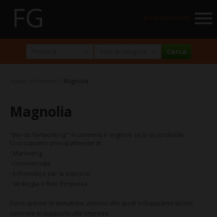
NAVIGATION
ACCEDI/REGISTRATI
HOME
MARKETPLACE
Home
Formatori
Magnolia
I NOSTRI PARTNER
Magnolia
NEWSLETTER
ABOUT
“We do Networking”: il cammino è migliore se lo si condivide.
Ci occupiamo principalmente di:
FormazioneGratuita
· Marketing
· Commerciale
La visione e la missione
· Informatica per le imprese
· Strategia e Reti d’Impresa
Perché e per chi?
Chi siamo
Sono queste le tematiche attorno alle quali
sviluppiamo azioni
concrete
in supporto alle imprese.