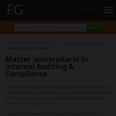
NAVIGATION
ACCEDI/REGISTRATI
HOME
MARKETPLACE
Home
Corsi
Competenze professionali
Master universitario in
I NOSTRI PARTNER
Internal Auditing & Compliance
Master universitario in
NEWSLETTER
Internal Auditing &
ABOUT
Compliance
FormazioneGratuita
Il Master ha lo scopo di formare figure professionali complete, con
La visione e la missione
competenze teoriche, acquisite in aula e nello studio individuale ed
abilità operative, testate nei project work e nel periodo di stage in
Perché e per chi?
azienda o nel progetto formativo.
Chi siamo
il Master è accreditato da INPS Gestione Dipendenti Pubblici per