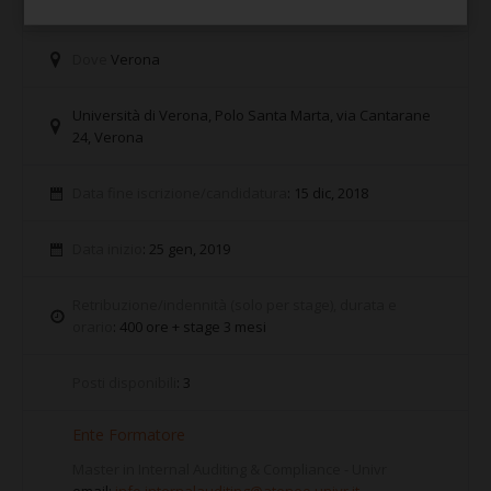
Sezione
: Competenze professionali
Dove
Verona
Università di Verona, Polo Santa Marta, via Cantarane
24, Verona
Data fine iscrizione/candidatura
: 15 dic, 2018
Data inizio
: 25 gen, 2019
Retribuzione/indennità (solo per stage), durata e
orario
: 400 ore + stage 3 mesi
Posti disponibili
: 3
Ente Formatore
Master in Internal Auditing & Compliance - Univr
email:
info.internalauditing@ateneo.univr.it