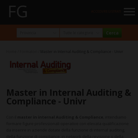
NAVIGATION
ACCEDI/REGISTRATI
HOME
MARKETPLACE
Home
Formatori
Master in Internal Auditing & Compliance - Univr
I NOSTRI PARTNER
NEWSLETTER
ABOUT
Master in Internal Auditing &
FormazioneGratuita
Compliance - Univr
La visione e la missione
Con il
master in internal Auditing & Compliance
, intendiamo
Perché e per chi?
formare figure professionali operative con elevata qualificazione
Chi siamo
da inserire in aziende dotate della funzione di internal auditing,
della funzione di compliance, in network della revisione o della