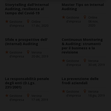
Storytelling dall'Internal
Master Tips on Internal
Auditing, resilienza al
Auditing
tempo del Covid-19
Gestione
Online
d'impresa
06 nov,
Gestione
Online
2020
d'impresa
17 dic, 2020
Sfide e prospettive dell'
Continuous Monitoring
(Internal) Auditing
& Auditing: strumenti
per il business e la
revisione
Gestione
Verona
d'impresa
20 dic, 2019
Gestione
Verona
d'impresa
30 ott, 2019
La responsabilità penale
La prevenzione delle
degli enti (D.Lgs.
frodi aziendali
231/2001)
Gestione
Verona
d'impresa
18 giu, 2019
Gestione
Verona
d'impresa
17 ott, 2019