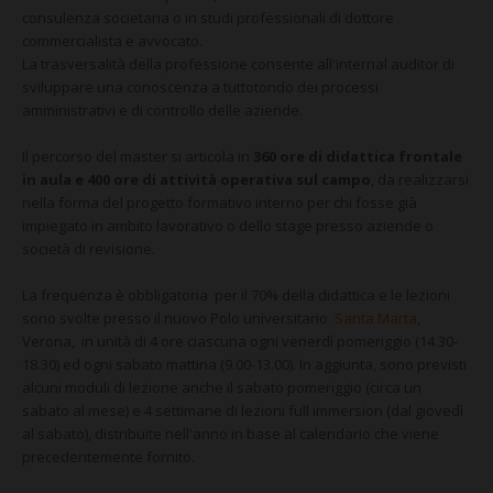
CONTATTI
consulenza societaria o in studi professionali di dottore
commercialista e avvocato.
La trasversalità della professione consente all'internal auditor di
sviluppare una conoscenza a tuttotondo dei processi
amministrativi e di controllo delle aziende.
Il percorso del master si articola in
360 ore di didattica frontale
in aula e 400 ore di attività operativa sul campo
, da realizzarsi
nella forma del progetto formativo interno per chi fosse già
impiegato in ambito lavorativo o dello stage presso aziende o
società di revisione.
La frequenza è obbligatoria per il 70% della didattica e le lezioni
sono svolte presso il nuovo Polo universitario
Santa Marta
,
Verona, in unità di 4 ore ciascuna ogni venerdì pomeriggio (14.30-
18.30) ed ogni sabato mattina (9.00-13.00). In aggiunta, sono previsti
alcuni moduli di lezione anche il sabato pomeriggio (circa un
sabato al mese) e 4 settimane di lezioni full immersion (dal giovedì
al sabato), distribuite nell'anno in base al calendario che viene
precedentemente fornito.