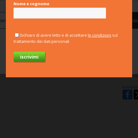
e dei candidati
Nome e cognome
Cucina triennale
F
Gestisci preferenze
Nega tutti
Consenti tutti i cooki
S
Dichiaro di avere letto e di accettare
le condizioni
sul
ca e 16 ore di stage/afﬁancamento on the job.
t
trattamento dei dati personali
Per saperne di più
seguire:
Qualiﬁca per Pasticciere.
Note
lle Professioni: Pasticciere.
Marca da
Informaz