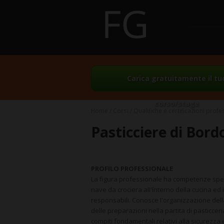
Carica gratuitamente il tu
corso/stage
Home
Corsi
Qualifiche e certificazioni profe
Pasticciere di Bord
PROFILO PROFESSIONALE
La figura professionale ha competenze specia
nave da crociera alI'ínterno della cucina ed i
responsabili. Conosce I'organizzazione della
delle preparazioni nella partita di pasticcer
compiti fondamentali relativi alla sicurezza 