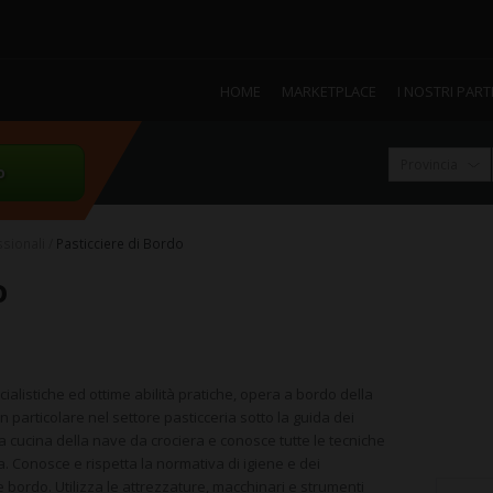
HOME
MARKETPLACE
I NOSTRI PAR
o
ssionali
Pasticciere di Bordo
o
listiche ed ottime abilità pratiche, opera a bordo della
n particolare nel settore pasticceria sotto la guida dei
 cucina della nave da crociera e conosce tutte le tecniche
ia. Conosce e rispetta la normativa di igiene e dei
e bordo. Utilizza le attrezzature, macchinari e strumenti