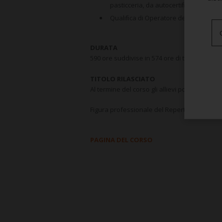
pasticceria, da autocertiﬁcare da part
Qualiﬁca di Operatore dei Servizi di 
DURATA
590 ore suddivise in 574 ore di teoria/prati
TITOLO RILASCIATO
Al termine del corso gli allievi potranno con
Figura professionale del Repertorio Ligure de
PAGINA DEL CORSO