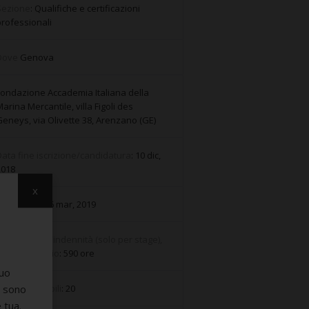
Sezione
: Qualifiche e certificazioni
rofessionali
Dove
Genova
ondazione Accademia Italiana della
arina Mercantile, villa Figoli des
eneys, via Olivette 38, Arenzano (GE)
ata fine iscrizione/candidatura
: 10 dic,
2018
x
ata inizio
: 06 mar, 2019
etribuzione/indennità (solo per stage),
urata e orario
: 590 ore
suo
e sono
osti disponibili
: 20
 tua.