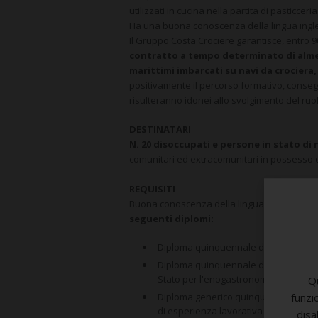
utilizzati in cucina nella partita di pasticceria
Ha una buona conoscenza della lingua ingl
Il Gruppo Costa Crociere garantisce, entro 9
contratto a tempo determinato di almen
marittimi imbarcati su navi da crociera, 
positivamente il percorso formativo, conseg
risulteranno idonei allo svolgimento del ruol
DESTINATARI
N. 20 disoccupati e persone in stato d
comunitari ed extracomunitari in possesso di
REQUISITI
Buona conoscenza della lingua inglese da a
seguenti diplomi:
Diploma quinquennale di scuola secon
Diploma quinquennale di scuola secon
Stato per l'enogastronomia e l'ospital
Qu
funzi
Diploma generico quinquennale di sc
di esperienza lavorativa anche non co
disa