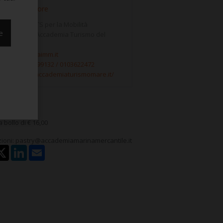
Ente Formatore
ondazione ITS per la Mobilità
e
ostenibile - Accademia Turismo del
Mare
email:
info@faimm.it
el:
tel. 345 6199132 / 0103622472
web:
https://accademiaturismomare.it/
 bollo di € 16,00
ioni: pastry@accademiamarinamercantile.it