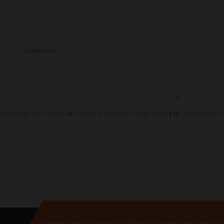
rmini legali del servizio
, la
Guida per le opinioni degli Utenti
e la
Politica della P
Termini legali del servizio
Guida per le opinioni degli Utenti
P