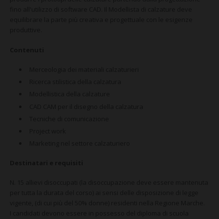
CONTATTI
fino all'utilizzo di software CAD. Il Modellista di calzature deve
equilibrare la parte più creativa e progettuale con le esigenze
produttive.
Contenuti
Merceologia dei materiali calzaturieri
Ricerca stilistica della calzatura
Modellistica della calzature
CAD CAM per il disegno della calzatura
Tecniche di comunicazione
Project work
Marketing nel settore calzaturiero
Destinatari e requisiti
N. 15 allievi disoccupati (la disoccupazione deve essere mantenuta
per tutta la durata del corso) ai sensi delle disposizione di legge
vigente, (di cui più del 50% donne) residenti nella Regione Marche.
I candidati devono essere in possesso del diploma di scuola