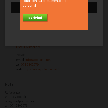
condizioni
sul trattamento dei dati
Data inizio
: 01 ago, 2019
personali
Consenti tutti i cookie
Retribuzione/indennità (solo per stage), durata e
orario
: 400 ore, comprensive di 120 ore di stage e 8 ore
di esame finale
Per saperne di più
Posti disponibili
: 15
Ente Formatore
Poliarte
email:
info@poliarte.net
tel:
071 2802979
web:
http://www.poliarte.net/
Note
Referente:
Wania Coccioli
progetti@poliarte.net
tel. 071 2802979