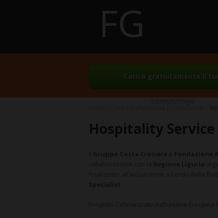
Carica gratuitamente il tu
corso/stage
Home
Corsi
Competenze professionali
Hos
Hospitality Service 
Il
Gruppo Costa Crociere
e
Fondazione A
collaborazione con la
Regione Liguria
orga
finalizzato all’assunzione a bordo della flot
Specialist
.
Progetto Cofinanziato dall’unione Europea-