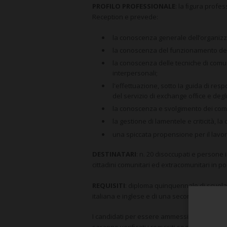
PROFILO PROFESSIONALE
: la ﬁgura profes
Reception e prevede:
la conoscenza generale dell’organizz
la conoscenza del funzionamento della
la conoscenza delle tecniche di comun
interpersonali;
l'effettuazione, sotto Ia guida di resp
del servizio di exchange ofﬁce e degli 
la conoscenza e svolgimento dei compi
la gestione di lamentele e criticità, la
una spiccata propensione per il lavor
DESTINATARI
: n. 20 disoccupati e persone i
cittadini comunitari ed extracomunitari in p
REQUISITI
: diploma quinquennale di scuol
italiana e inglese e di una seconda lingua s
I candidati per essere ammessi al corso d