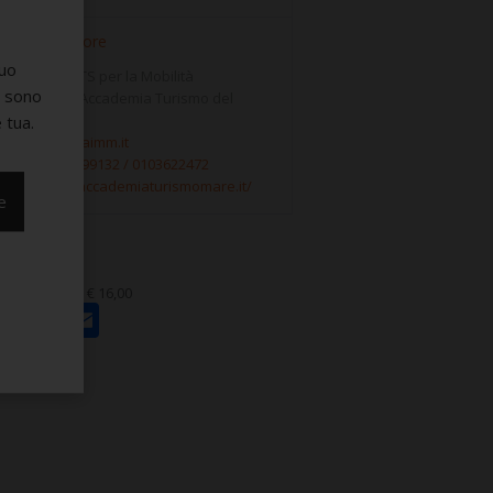
Ente Formatore
suo
ondazione ITS per la Mobilità
e sono
ostenibile - Accademia Turismo del
Mare
 tua.
email:
info@faimm.it
el:
tel. 345 6199132 / 0103622472
web:
https://accademiaturismomare.it/
e
rca da bollo € 16,00