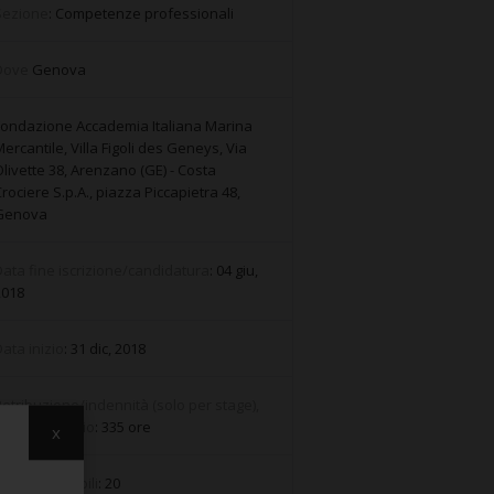
Sezione
: Competenze professionali
Dove
Genova
Fondazione Accademia Italiana Marina
ercantile, Villa Figoli des Geneys, Via
livette 38, Arenzano (GE) - Costa
rociere S.p.A., piazza Piccapietra 48,
Genova
ata fine iscrizione/candidatura
: 04 giu,
2018
ata inizio
: 31 dic, 2018
etribuzione/indennità (solo per stage),
urata e orario
: 335 ore
x
osti disponibili
: 20