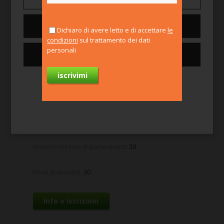
Dove
Online
Nega tutti
Dichiaro di avere letto e di accettare
le
Data fine iscrizione/candidatura
: 03 giu, 2022
condizioni
sul trattamento dei dati
personali
Consenti tutti i cookie
Data inizio
: 06 giu, 2022
Data fine
: 30 giu, 2022
Per saperne di più
Retribuzione/indennità (solo per stage), durata e
orario
: 150 ore, lun-ven, 9:00-18:00, sab, 9:00-13:00
Numero minimo di partecipanti
: 30
Posti disponibili
: 30
Info e iscrizioni