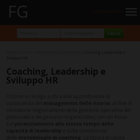
NAVIGATION
ACCEDI/REGISTRATI
HOME
MARKETPLACE
Home
Corsi
Competenze professionali
Coaching, Leadership e
I NOSTRI PARTNER
Sviluppo HR
Coaching, Leadership e
NEWSLETTER
Sviluppo HR
ABOUT
FormazioneGratuita
Il corso si rivolge a chi vuole approfondire la
conoscenza del
management delle risorse
, al fine di
La visione e la missione
introdurre miglioramenti della gestione operativa del
personale e dei processi organizzativi, con un focus
Perché e per chi?
sul
potenziamento allo stesso tempo delle
capacità di leadership
e sulla conoscenza
Chi siamo
delle
metodologie di coaching
. La figura in uscita