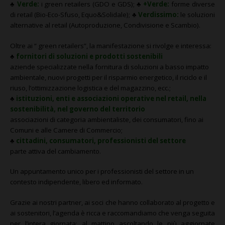
CONTATTI
♣
Verde:
i green retailers (GDO e GDS);
♣
+Verde:
forme diverse
di retail (Bio-Eco-Sfuso, Equo&Solidale);
♣
Verdissimo:
le soluzioni
alternative al retail (Autoproduzione, Condivisione e Scambio).
Oltre ai “ green retailers”, la manifestazione si rivolge e interessa:
♣
fornitori di soluzioni e prodotti sostenibili
aziende specializzate nella fornitura di soluzioni a basso impatto
ambientale, nuovi progetti per il risparmio energetico, il riciclo e il
riuso, l’ottimizzazione logistica e del magazzino, ecc.;
♣
istituzioni, enti e associazioni operative nel retail, nella
sostenibilità, nel governo del territorio
associazioni di categoria ambientaliste, dei consumatori, fino ai
Comuni e alle Camere di Commercio;
♣
cittadini, consumatori, professionisti del settore
parte attiva del cambiamento.
Un appuntamento unico per i professionisti del settore in un
contesto indipendente, libero ed informato.
Grazie ai nostri partner, ai soci che hanno collaborato al progetto e
ai sostenitori, l’agenda è ricca e raccomandiamo che venga seguita
per l’intera giornata: al mattino ascoltando le più aggiornate