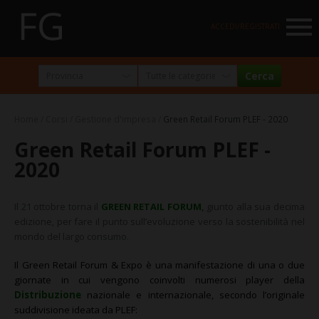
NAVIGATION
ACCEDI/REGISTRATI
HOME
MARKETPLACE
Home
Corsi
Gestione d'impresa
Green Retail Forum PLEF - 2020
I NOSTRI PARTNER
Green Retail Forum PLEF -
NEWSLETTER
2020
ABOUT
Il 21 ottobre torna il
GREEN RETAIL FORUM
,
giunto alla sua decima
FormazioneGratuita
edizione, per fare il punto sull’evoluzione verso la sostenibilità nel
mondo del largo consumo.
La visione e la missione
Il Green Retail Forum & Expo è una manifestazione di una o due
Perché e per chi?
giornate in cui vengono coinvolti numerosi player della
Distribuzione
nazionale e internazionale, secondo l’originale
Chi siamo
suddivisione ideata da PLEF: