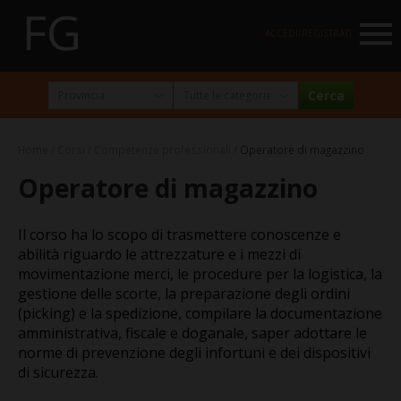
NAVIGATION
ACCEDI/REGISTRATI
HOME
MARKETPLACE
Home
Corsi
Competenze professionali
Operatore di magazzino
I NOSTRI PARTNER
Operatore di magazzino
NEWSLETTER
Il corso ha lo scopo di trasmettere conoscenze e
ABOUT
abilità riguardo le attrezzature e i mezzi di
movimentazione merci, le procedure per la logistica, la
FormazioneGratuita
gestione delle scorte, la preparazione degli ordini
La visione e la missione
(picking) e la spedizione, compilare la documentazione
amministrativa, fiscale e doganale, saper adottare le
Perché e per chi?
norme di prevenzione degli infortuni e dei dispositivi
di sicurezza.
Chi siamo