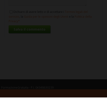
Dichiaro di avere letto e di accettare i
Termini legali del
servizio
, la
Guida per le opinioni degli Utenti
e la
Politica della
Privacy
FormazioneGratuita - P.I. 04348630239
Termini legali del servizio
Guida per le opinioni degli Utenti
Politica della
Privacy
Cookie
Gestisci cookie