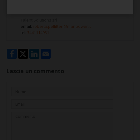
Ente Formatore
Talent Solutions srl
email:
roberta.pellitteri@manpower.it
tel:
3441114931
Lascia un commento