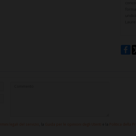
concor
formaz
undici
Laure
rmini legali del servizio
, la
Guida per le opinioni degli Utenti
e la
Politica della P