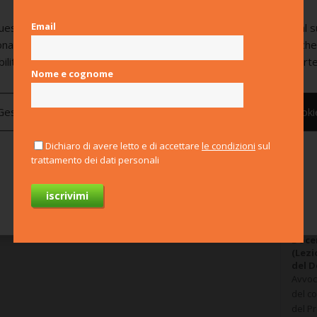
P
Email
esto sito utilizza cookie tecnici e statistici anonimi, necessari al 
onamento. Utilizza anche cookie analitici e cookie di marketing, ch
bilitati di default e vengono attivati solo previo consenso da parte
Nome e cognome
Gestisci preferenze
Nega tutti
Consenti tutti i cooki
M
t
Dichiaro di avere letto e di accettare
le condizioni
sul
trattamento dei dati personali
Per saperne di più
Cond
team
Docen
(Lezi
del D
Avvoca
del co
del Pr