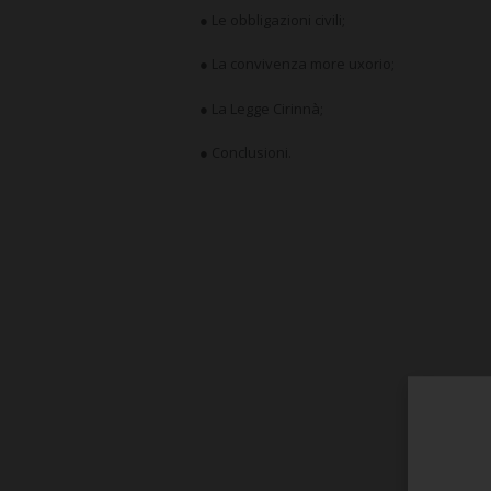
● Le obbligazioni civili;
● La convivenza more uxorio;
● La Legge Cirinnà;
● Conclusioni.