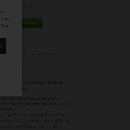
osti disponibili
: 50
suo
e sono
Info e iscrizioni
 tua.
Ente Formatore
e
icaela Lopinto
email:
micaelalopinto.civillaw@gmail.com
el:
3463981914
uttore del corso/Referente del
 di selezione
te - Relatore Micaela Lopinto
oni e materiali integralmente a cura
ocente)
to, già funzionario pubblico e vincitrice
ncorso a 3946 posti di Addetto all’Ufficio
ocesso nel 2024 ed idonea in altri