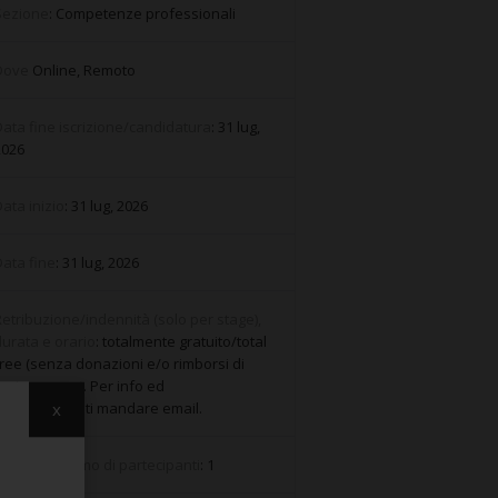
Sezione
: Competenze professionali
Dove
Online, Remoto
ata fine iscrizione/candidatura
: 31 lug,
2026
ata inizio
: 31 lug, 2026
ata fine
: 31 lug, 2026
etribuzione/indennità (solo per stage),
urata e orario
: totalmente gratuito/total
ree (senza donazioni e/o rimborsi di
ario genere). Per info ed
x
accreditamenti mandare email.
Numero minimo di partecipanti
: 1