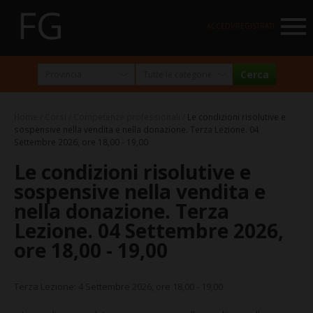
NAVIGATION
ACCEDI/REGISTRATI
HOME
MARKETPLACE
Home
Corsi
Competenze professionali
Le condizioni risolutive e
I NOSTRI PARTNER
sospensive nella vendita e nella donazione. Terza Lezione. 04
Settembre 2026, ore 18,00 - 19,00
NEWSLETTER
Le condizioni risolutive e
ABOUT
sospensive nella vendita e
nella donazione. Terza
FormazioneGratuita
Lezione. 04 Settembre 2026,
La visione e la missione
ore 18,00 - 19,00
Perché e per chi?
Terza Lezione: 4 Settembre 2026, ore 18,00 - 19,00
Chi siamo