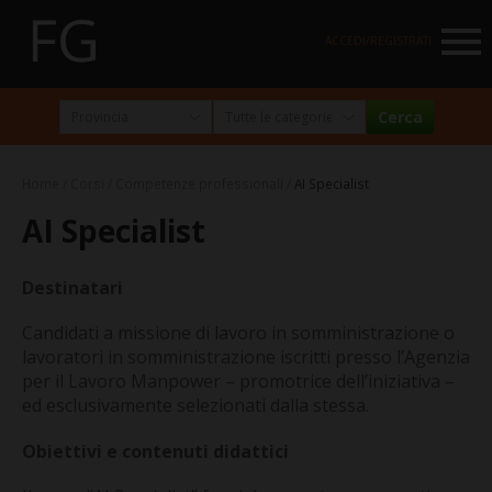
NAVIGATION
ACCEDI/REGISTRATI
HOME
MARKETPLACE
Home
Corsi
Competenze professionali
AI Specialist
I NOSTRI PARTNER
AI Specialist
NEWSLETTER
Destinatari
ABOUT
Candidati a missione di lavoro in somministrazione o
FormazioneGratuita
lavoratori in somministrazione iscritti presso l’Agenzia
La visione e la missione
per il Lavoro Manpower – promotrice dell’iniziativa –
ed esclusivamente selezionati dalla stessa.
Perché e per chi?
Obiettivi e contenuti didattici
Chi siamo