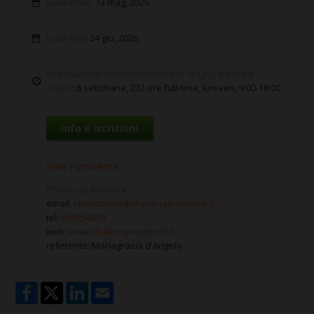
Data inizio
: 13 mag, 2026
Data fine
: 24 giu, 2026
Retribuzione/indennità (solo per stage), durata e
orario
: 6 settimane, 232 ore full-time, lun-ven, 9:00-18:00
Info e iscrizioni
Ente Formatore
Challenge Network
email:
recruitment@challengenetwork.it
tel:
068554889
web:
www.challengenetwork.it
referente: Mariagrazia d'Angelo