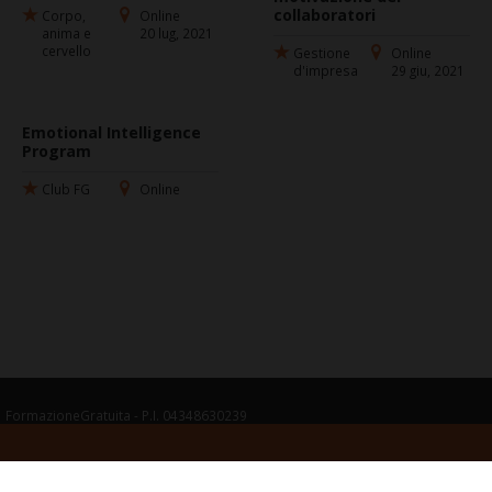
collaboratori
Corpo,
Online
anima e
20 lug, 2021
cervello
Gestione
Online
d'impresa
29 giu, 2021
Emotional Intelligence
Program
Club FG
Online
FormazioneGratuita - P.I. 04348630239
Termini legali del servizio
Guida per le opinioni degli Utenti
Politica della
Privacy
Cookie
Gestisci cookie