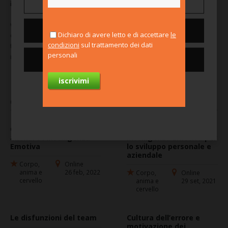
Gestisci preferenze
insieme a chi ci sceglie.
web:
https://www.300grammi.it/
Nega tutti
Dichiaro di avere letto e di accettare
le
email:
scrivici@300grammi.it
condizioni
sul trattamento dei dati
tel:
049 2618705
personali
referente: Maddalena Soro
Consenti tutti i cookie
Per saperne di più
Corsi terminati
Come sviluppare e
La Quercia e il Bambù!
allenare l'Intelligenza
Intelligenza Emotiva per
Emotiva
lo sviluppo personale e
aziendale
Corpo,
Online
anima e
26 feb, 2022
Corpo,
Online
cervello
anima e
29 set, 2021
cervello
Le disfunzioni del team
Cultura dell’errore e
motivazione dei