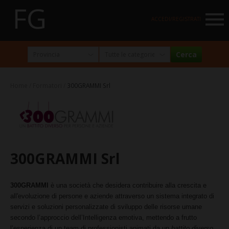
NAVIGATION
ACCEDI/REGISTRATI
HOME
MARKETPLACE
Home
Formatori
300GRAMMI Srl
I NOSTRI PARTNER
NEWSLETTER
ABOUT
300GRAMMI Srl
FormazioneGratuita
La visione e la missione
300GRAMMI
è una società che desidera contribuire alla crescita e
Perché e per chi?
all'evoluzione di persone e aziende attraverso un sistema integrato di
servizi e soluzioni personalizzate di sviluppo delle risorse umane
Chi siamo
secondo l’approccio dell’Intelligenza emotiva, mettendo a frutto
l’esperienza di un team di professionisti animati da un
battito diverso
.