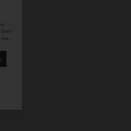
suo
e sono
 tua.
e