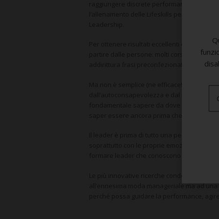
raggiungere discrete performance, ma soltanto
l’allenamento delle Lifeskills permettono di
Leadership.
Qu
Per ottenere risultati eccellenti è necessari
funzi
partire dalle persone: molti corsi di formaz
disa
addirittura frasi preconfezionate da utilizz
Ma non è semplice (ne efficace!) mettere in 
dall’autoconsapevolezza e dal riconosciment
fondamentale sapere da dove si parte, e l’u
saper essere ancora prima che dal saper f
Il leader è prima di tutto una persona con il 
soprattutto con le proprie emozioni: se ci r
formare leader che conoscono la teoria ma 
Le più innovative ricerche condotte in Italia
all’ennesima moda manageriale ma ad una pra
perché possa guidare la performance, agire 