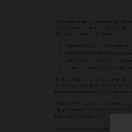
Le HR delle principali aziende leader mondi
performance; dalle analisi di Six Seconds - 
emotiva - risulta che i fattori di successo si
Efficacia Personale (conseguimento di 
Efficacia Relazionale (creazione di n
Salute Generale (salute fisica e gesti
Qualità di Vita (livello di soddisfazione
All'interno di queste aree risulta evident
efficace, relazioni efficaci ma anche salute 
fisico) e soddisfazione nella vita siano ind
Il Valore dell’Intelligenza Emotiva nel busin
sulla performance si sono concentrati sulla d
e più in generale nella vita.
Sappiamo che persone con elevate conoscenz