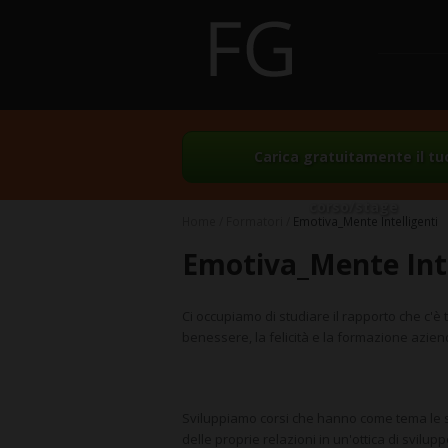
Carica gratuitamente il tu
corso/stage
Home
Formatori
Emotiva_Mente Intelligenti
Emotiva_Mente Inte
Ci occupiamo di studiare il rapporto che c'è t
benessere, la felicità e la formazione azien
Sviluppiamo corsi che hanno come tema le soft
delle proprie relazioni in un'ottica di svilup