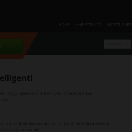
HOME
MARKETPLACE
I NOSTRI PAR
o
lligenti
ra il raggiungimento di elevati gradi di performance, il
dale.
 skills, l'intelligenza Emotiva, il miglioramento di sè stessi e
po e crescita personale