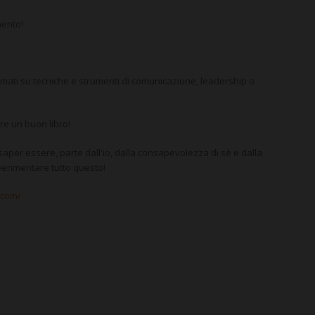
ento!
rmati su tecniche e strumenti di comunicazione, leadership o
re un buon libro!
saper essere
, parte dall'io, dalla
consapevolezza di sè
e dalla
sperimentare tutto questo!
.com/