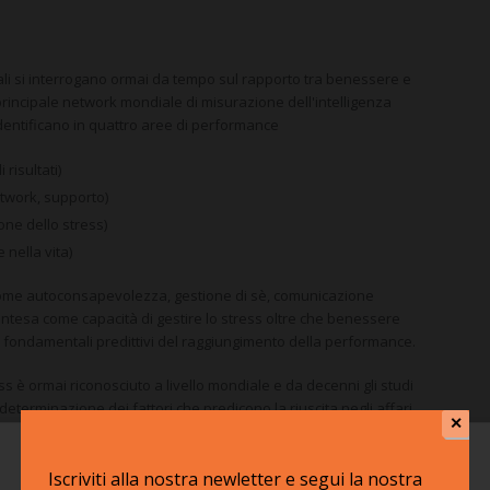
ali si interrogano ormai da tempo sul rapporto tra benessere e
principale network mondiale di misurazione dell'intelligenza
 identificano in quattro aree di performance
risultati)
etwork, supporto)
one dello stress)
 nella vita)
e come autoconsapevolezza, gestione di sè, comunicazione
(intesa come capacità di gestire lo stress oltre che benessere
ici fondamentali predittivi del raggiungimento della performance.
ess è ormai riconosciuto a livello mondiale e da decenni gli studi
eterminazione dei fattori che predicono la riuscita negli affari
✕
e tecniche e con capacità di intelligenza analitica possono
Iscriviti alla nostra newletter e segui la nostra