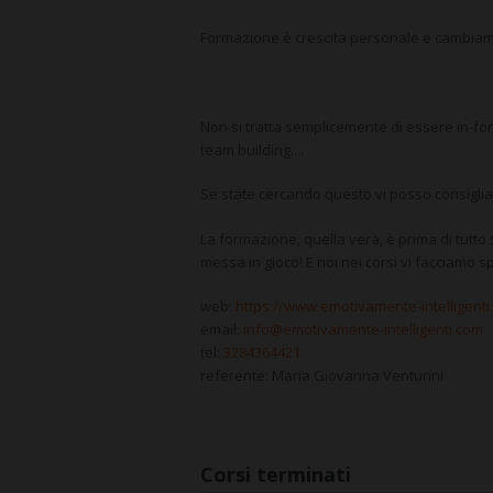
Formazione
è
crescita personale
e
cambiam
Non si tratta semplicemente di essere in-fo
team building....
Se state cercando questo vi posso consiglia
La
formazione
, quella vera, è prima di tutto
messa in gioco! E noi nei corsi vi facciamo 
web:
https://www.emotivamente-intelligenti
email:
info@emotivamente-intelligenti.com
tel:
3284364421
referente: Maria Giovanna Venturini
Corsi terminati