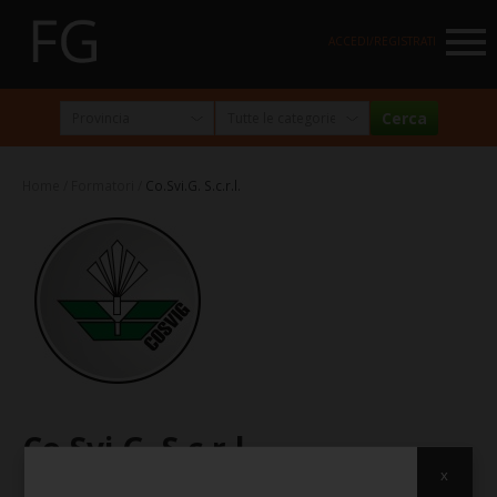
NAVIGATION
ACCEDI/REGISTRATI
HOME
MARKETPLACE
Home
Formatori
Co.Svi.G. S.c.r.l.
I NOSTRI PARTNER
NEWSLETTER
ABOUT
FormazioneGratuita
La visione e la missione
Perché e per chi?
Co.Svi.G. S.c.r.l.
Chi siamo
x