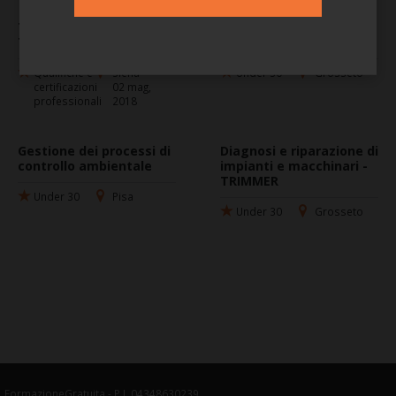
Tecnico Impianti
Gestione dei processi di
Termoidraulici
controllo ambientale
Qualifiche e
Siena
Under 30
Grosseto
certificazioni
02 mag,
professionali
2018
Gestione dei processi di
Diagnosi e riparazione di
controllo ambientale
impianti e macchinari -
TRIMMER
Under 30
Pisa
Under 30
Grosseto
FormazioneGratuita - P.I. 04348630239