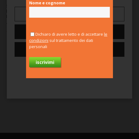
CONTATTI
Nome e cognome
Stage Retribuito (1000
Euro)- Neo-Laureato -
Gestisci preferenze
Ingegneria
gestionale/Economia
Nega tutti
SuperStage
Milano
Dichiaro di avere letto e di accettare
le
condizioni
sul trattamento dei dati
personali
Consenti tutti i cookie
Per saperne di più