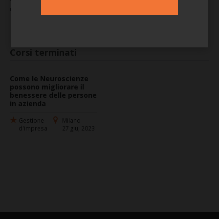
Per saperne di più
referente: Nives Boncristiano
Corsi terminati
Come le Neuroscienze
possono migliorare il
benessere delle persone
in azienda
Gestione
Milano
d'impresa
27 giu, 2023