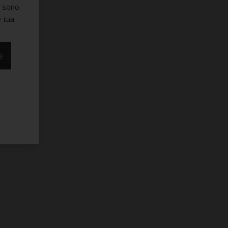
e sono
 tua.
e