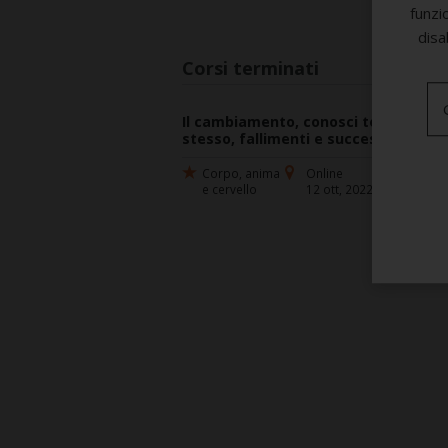
funzi
disa
Corsi terminati
Il cambiamento, conosci te
I
stesso, fallimenti e successi
p
p
Corpo, anima
Online
e cervello
12 ott, 2022