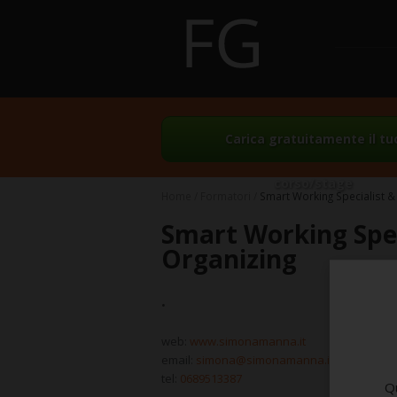
Carica gratuitamente il tu
corso/stage
Home
Formatori
Smart Working Specialist &
Smart Working Spec
Organizing
•
web:
www.simonamanna.it
email:
simona@simonamanna.it
tel:
0689513387
Qu