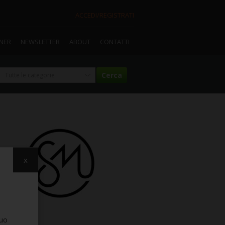
ACCEDI/REGISTRATI
TNER
NEWSLETTER
ABOUT
CONTATTI
x
suo