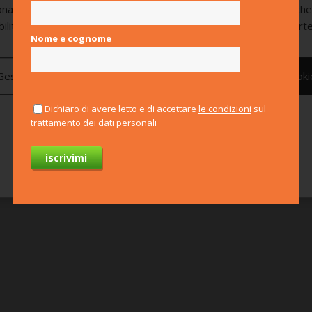
onamento. Utilizza anche cookie analitici e cookie di marketing, ch
bilitati di default e vengono attivati solo previo consenso da parte
Nome e cognome
Gestisci preferenze
Nega tutti
Consenti tutti i cooki
l mentoring, uno strumento
er la crescita
rofessionale e personale
Dichiaro di avere letto e di accettare
le condizioni
sul
trattamento dei dati personali
Per saperne di più
Corpo, anima
Online
e cervello
05 ott, 2022