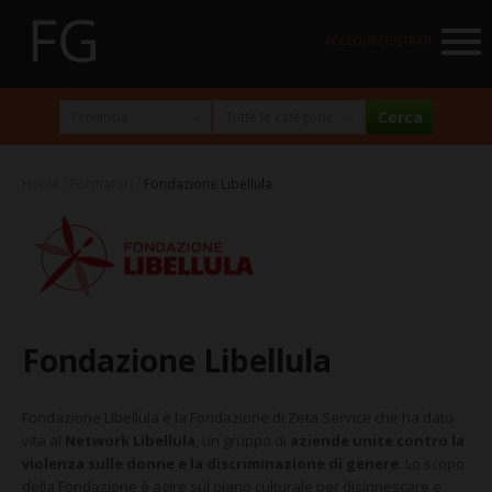
NAVIGATION
ACCEDI/REGISTRATI
HOME
MARKETPLACE
Home
Formatori
Fondazione Libellula
I NOSTRI PARTNER
NEWSLETTER
ABOUT
FormazioneGratuita
Fondazione Libellula
La visione e la missione
Fondazione Libellula è la Fondazione di Zeta Service che ha dato
Perché e per chi?
vita al
Network Libellula
, un gruppo di
aziende unite contro la
Chi siamo
violenza sulle donne e la discriminazione di genere
. Lo scopo
della Fondazione è agire sul piano culturale per disinnescare e