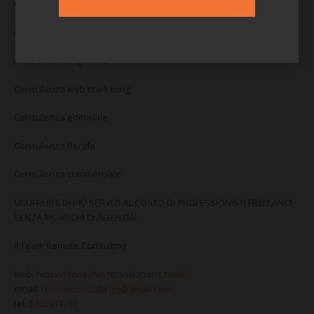
Consulenza amministrativa
Consulenza paghe/contributi e risorse umane
Consulenza linguistica
Consulenza web marketing
Consulenza editoriale
Consulenza fiscale
Consulenza commerciale
USUFRUITE DI PIÙ SERVIZI AL COSTO DI PROFESSIONISTI FREELANCE
SENZA RICARICHI DI AGENZIA!
Il Team Remote Consulting
web:
https://consultingtranslations.com/
email:
remoteconsulting6@gmail.com
tel:
3403937263