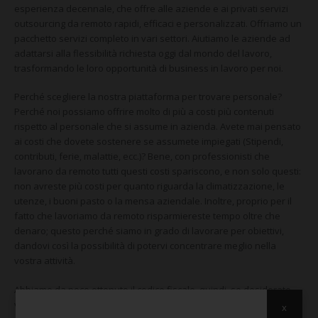
CONTATTI
esperienza decennale, che offre alle aziende e ai privati servizi
outsourcing da remoto rapidi, efficaci e personalizzati. Offriamo un
pacchetto servizi completo in vari settori. Aiutiamo le aziende ad
adattarsi alla flessibilità richiesta oggi dal mondo del lavoro,
trasformando le loro opportunità di business in lavoro per noi.
Perché scegliere la nostra piattaforma per trovare personale?
Perché noi possiamo offrire molto di più a costi più contenuti
rispetto al personale che si assume in azienda. Avete mai pensato
ai costi che dovete sostenere se assumete impiegati (Stipendi,
contributi, ferie, malattie, ecc.)? Bene, con professionisti che
lavorano da remoto tutti questi costi spariscono, e non solo questi:
non avreste più costi per quanto riguarda la climatizzazione, le
utenze, i buoni pasto o la mensa aziendale. Inoltre, proprio per il
fatto che lavoriamo da remoto risparmiereste tempo oltre che
denaro; questo perché siamo in grado di lavorare per obiettivi,
dandovi così la possibilità di potervi concentrare meglio nella
vostra attività.
Abbiamo da poco ottenuto il codice fiscale, quindi, se desiderate
vedere di cosa ci occupiamo, potete guardare l’allegato che
x