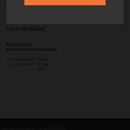
tel:
3403937263
Corsi terminati
Partita IVA e
prestazione occasionale
Competenze
Online
professionali
01 mar,
2022
FormazioneGratuita - P.I. 04348630239