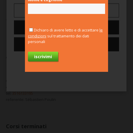
Gestisci preferenze
Time for the Planet sei tu.
Nega tutti
Dichiaro di avere letto e di accettare
le
condizioni
sul trattamento dei dati
personali
Consenti tutti i cookie
Abbiamo già finanziato 3 innovazione
Per saperne di più
web:
www.time-planet.com/it
email:
italia@time-planet.org
tel:
3516133195
referente: Sébastien Poulin
Corsi terminati