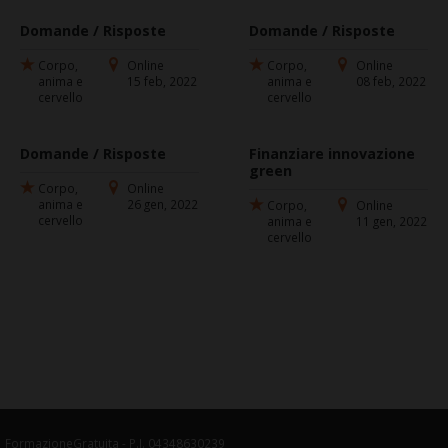
Domande / Risposte
Domande / Risposte
Corpo,
Online
Corpo,
Online
anima e
15 feb, 2022
anima e
08 feb, 2022
cervello
cervello
Domande / Risposte
Finanziare innovazione
green
Corpo,
Online
anima e
26 gen, 2022
Corpo,
Online
cervello
anima e
11 gen, 2022
cervello
FormazioneGratuita - P.I. 04348630239