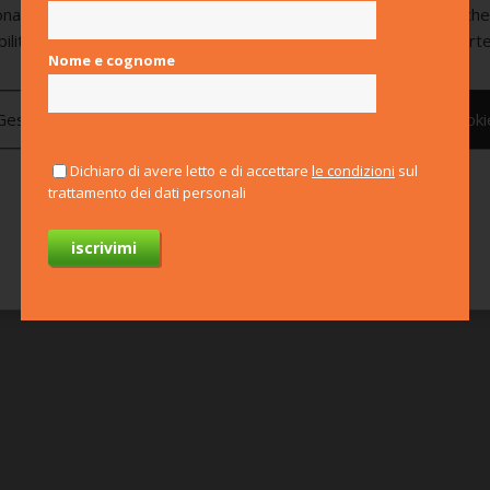
onamento. Utilizza anche cookie analitici e cookie di marketing, ch
bilitati di default e vengono attivati solo previo consenso da parte
Nome e cognome
Gestisci preferenze
Nega tutti
Consenti tutti i cooki
Dichiaro di avere letto e di accettare
le condizioni
sul
trattamento dei dati personali
Per saperne di più