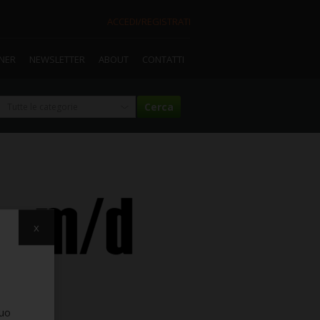
ACCEDI/REGISTRATI
TNER
NEWSLETTER
ABOUT
CONTATTI
x
suo