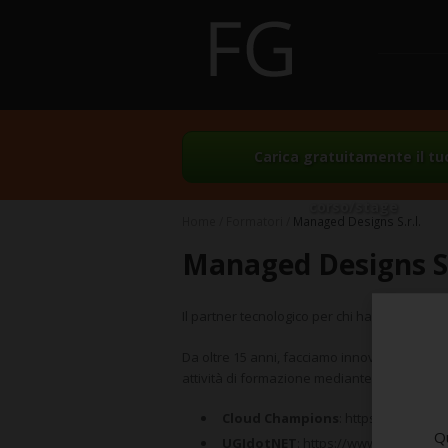
Carica gratuitamente il tu
corso/stage
Home
Formatori
Managed Designs S.r.l.
Managed Designs S.
Il partner tecnologico per chi ha idee ambiz
Da oltre 15 anni, facciamo innovazione pra
attività di formazione mediante le communi
Cloud Champions
: https://www.clo
Qu
UGIdotNET
: https://www.ugidotnet.