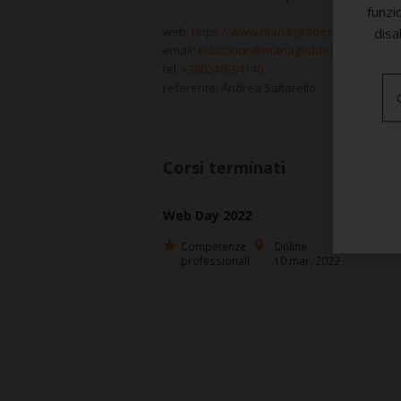
funzi
web:
https://www.manageddesigns.it/
disa
email:
education@manageddesigns.it
tel:
+390249594140
referente: Andrea Saltarello
Corsi terminati
Web Day 2022
Competenze
Online
professionali
10 mar, 2022