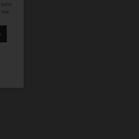
e sono
 tua.
e