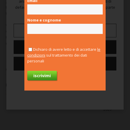
CONTATTI
Email
guidata dalla qualità e affidabilità con sedi a Verona e Ancona.
analitici e cookie di marketing, che sono disabilitati di
Dialogo e confronto per costruire con professionalità nel lungo
default e vengono attivati solo previo consenso da parte
termine
tua.
Nome e cognome
web:
www.addvalue.it
Gestisci preferenze
email:
risorseumane@addvalue.it
tel:
045-8282711
referente: Celadon Nicole
Nega tutti
Dichiaro di avere letto e di accettare
le
condizioni
sul trattamento dei dati
personali
Consenti tutti i cookie
Corsi terminati
Per saperne di più
Dev Academy Java
Software Developer -
Corso Java
Under 30
Verona
06 set, 2021
Competenze
Verona
professionali
31 ago,
2020