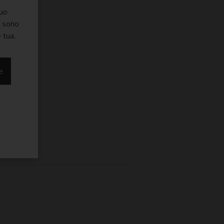
suo
e sono
 tua.
e