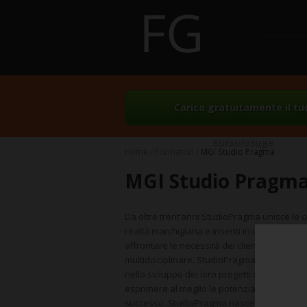
Carica gratuitamente il tu
corso/stage
Home
Formatori
MGI Studio Pragma
MGI Studio Pragm
Da oltre trent’anni StudioPragma unisce le co
realtà marchigiana e inseriti in una rete cons
affrontare le necessità dei clienti italiani 
multidisciplinare. StudioPragma accompagna 
nello sviluppo dei loro progetti di investiment
esprimere al meglio le potenzialità del suo 
successo. StudioPragma nasce nel 1987 per 