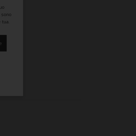
suo
e sono
 tua.
e