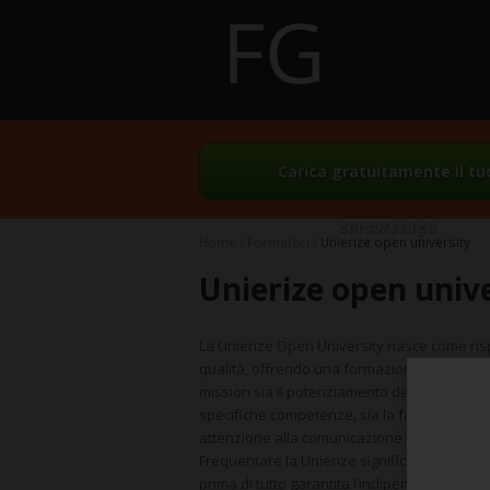
Carica gratuitamente il tu
corso/stage
Home
Formatori
Unierize open university
Unierize open univ
La Unierize Open University nasce come rispo
qualità, offrendo una formazione centrata su
mission sia il potenziamento della formazio
specifiche competenze, sia la facilitazione a
attenzione alla comunicazione.
Frequentare la Unierize significa vivere la 
prima di tutto garantita l’indipendenza cultur