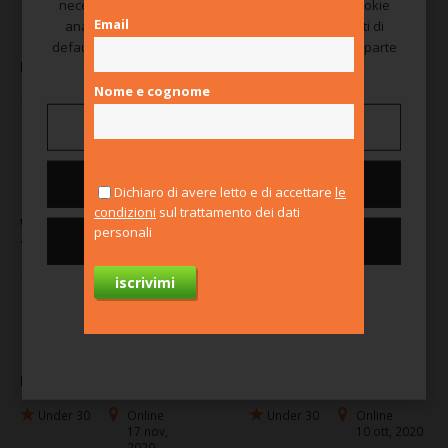
necessari al suo funzionamento. Utilizza anche cookie
26 gen, 2022
Email
analitici e cookie di marketing, che sono disabilitati di
default e vengono attivati solo previo consenso da parte
Masterclass Ho.Re.Ca.
Match the Future -
tua.
NEETs in
Nome e cognome
Entrepreneurship
Under 30
Online
19 ott, 2021
Gestisci preferenze
Under 30
Online
10 mag,
2021
Nega tutti
Dichiaro di avere letto e di accettare
le
condizioni
sul trattamento dei dati
Workshop di
Futuro Prossimo,
personali
#YouthEmpowered
dialoghi sull'educazione
Consenti tutti i cookie
nella nuova era
Under 30
Online
03 feb, 2021
Corpo,
Online
anima e
28 gen, 2021
Per saperne di più
cervello
Match the future!
Impresa in azione
Under 30
Online
Under 30
Online
17 nov,
10 ott, 2020
2020