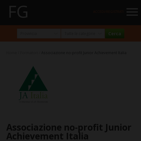
NAVIGATION
ACCEDI/REGISTRATI
HOME
MARKETPLACE
Home
Formatori
Associazione no-profit Junior Achievement Italia
I NOSTRI PARTNER
NEWSLETTER
ABOUT
FormazioneGratuita
La visione e la missione
Perché e per chi?
Associazione no-profit Junior
Chi siamo
Achievement Italia