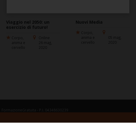
cervello
Viaggio nel 2050: un
Nuovi Media
esercizio di futuro!
Corpo,
anima e
05 mag,
Corpo,
Online
cervello
2020
anima e
26 mag,
cervello
2020
FormazioneGratuita - P.I. 04348630239
Termini legali del servizio
Guida per le opinioni degli Utenti
Politica della
Privacy
Cookie
Gestisci cookie