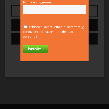
CONTATTI
Nome e cognome
Under 30
Gestisci preferenze
30 apr, 2020
Nega tutti
Dichiaro di avere letto e di accettare
le
condizioni
sul trattamento dei dati
personali
Consenti tutti i cookie
Per saperne di più