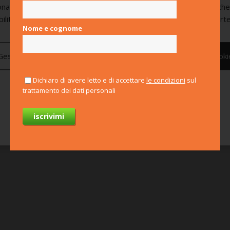
onamento. Utilizza anche cookie analitici e cookie di marketing, ch
bilitati di default e vengono attivati solo previo consenso da parte
Nome e cognome
Gestisci preferenze
Nega tutti
Consenti tutti i cooki
Dichiaro di avere letto e di accettare
le condizioni
sul
trattamento dei dati personali
Per saperne di più