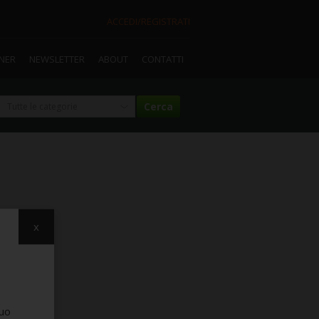
ACCEDI/REGISTRATI
TNER
NEWSLETTER
ABOUT
CONTATTI
x
suo