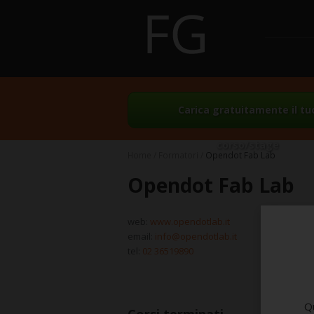
Carica gratuitamente il tu
corso/stage
Home
Formatori
Opendot Fab Lab
Opendot Fab Lab
web:
www.opendotlab.it
email:
info@opendotlab.it
tel:
02 36519890
Qu
Corsi terminati