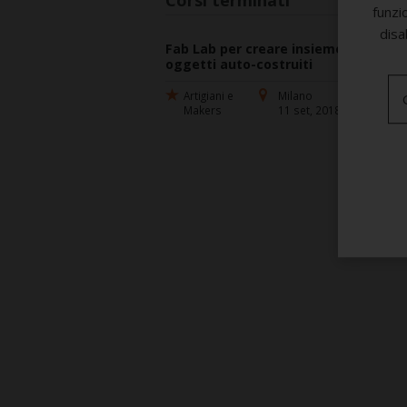
funzi
disa
Fab Lab per creare insieme
oggetti auto-costruiti
Artigiani e
Milano
Makers
11 set, 2018