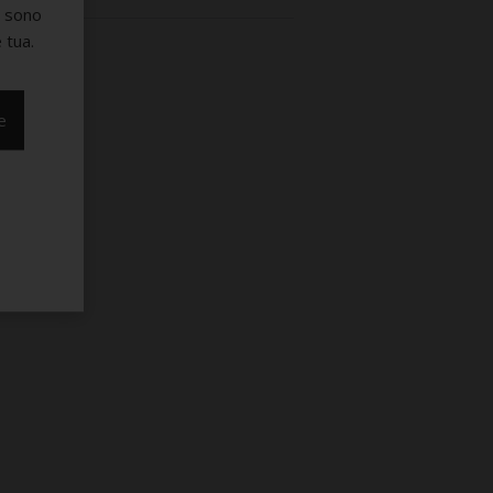
e sono
 tua.
e